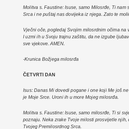
Molitva s. Faustine: Isuse, samo Milosrđe, Ti nam 
Srca i ne puštaj nas dovijeka iz njega. Zato te mo
Vječni oče, pogledaj Svojim milosrdnim očima na v
I uzmi ih u Svoju trajnu zaštitu, da ne izgube ljub
sve vjekove. AMEN.
-Krunica Božjega milosrđa
ČETVRTI DAN
Isus: Danas Mi dovedi pogane i one koji Me još ne 
je Moje Srce. Uroni ih u more Mojeg milosrđa.
Molitva s. Faustine: Isuse, samo milosrđe, Ti si sv
poznaju. Neka zrake Tvoje milosti prosvijetle njih, 
Tvojeg Premilosrdnog Srca.