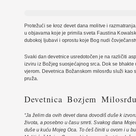
Protežući se kroz devet dana molitve i razmatranj
u objavama koje je primila sveta Faustina Kowalsk
dubokoj ljubavi i oprostu koje Bog nudi čovječans
Svaki dan devetnice usredotočen je na različiti asp
izviru iz Božjeg suosjećajnog srca. Dok se bhakte
vjerom. Devetnica Božanskom milosrđu služi kao sn
pruža.
Devetnica Bozjem Milosrđ
“Ja želim da ovih devet dana dovodiš duše k izvoru
života, a posebno u času smrti. Svakog dana Mojem 
duše u kuću Mojeg Oca. To ćeš činiti u ovom i u budu