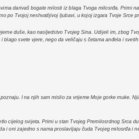
svima darivaš bogate milosti iz blaga Tvoga milosrđa. Primi n
limo po Tvojoj neshvatljivoj ljubavi, u kojoj izgara Tvoje Src
jerne duše, kao nasljedstvo Tvojeg Sina. Udijeli im, zbog Tvo
av i blago svete vjere, nego da veličaju s četama anđela i svet
poznaju. I na njih sam mislio za vrijeme Moje gorke muke. Nji
jetlo cijelog svijeta. Primi u stan Tvojeg Premilosrdnog Srca 
da i oni zajedno s nama proslavljaju čuda Tvojeg milosrđa i ne 