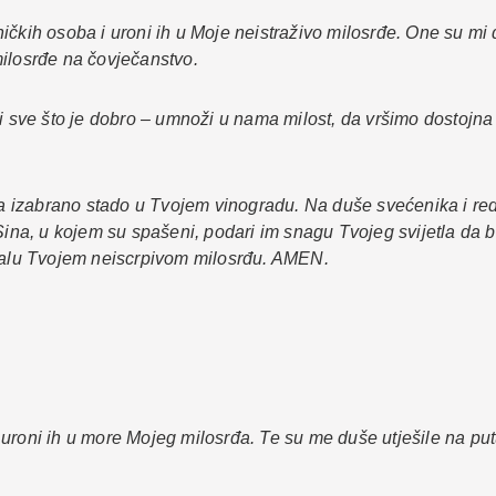
ičkih osoba i uroni ih u Moje neistraživo milosrđe. One su mi
milosrđe na čovječanstvo.
i sve što je dobro – umnoži u nama milost, da vršimo dostojna d
 izabrano stado u Tvojem vinogradu. Na duše svećenika i red
a, u kojem su spašeni, podari im snagu Tvojeg svijetla da bi
hvalu Tvojem neiscrpivom milosrđu. AMEN.
uroni ih u more Mojeg milosrđa. Te su me duše utješile na putu