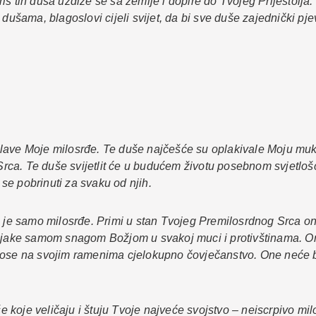
is tih duša uzdiže se sa zemlje i dopire do Tvojeg Prijestolja
 dušama, blagoslovi cijeli svijet, da bi sve duše zajednički p
lave Moje milosrđe. Te duše najčešće su oplakivale Moju muku
ca. Te duše svijetlit će u budućem životu posebnom svjetlošć
se pobrinuti za svaku od njih.
e je samo milosrđe. Primi u stan Tvojeg Premilosrdnog Srca o
še jake samom snagom Božjom u svakoj muci i protivštinama. 
 nose na svojim ramenima cjelokupno čovječanstvo. One neće 
 koje veličaju i štuju Tvoje najveće svojstvo – neiscrpivo mi