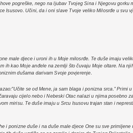
ihove pogreške, nego na ljubav Tvojeg Sina i Njegovu gorku 
Srce Isusovo. Učini, da i oni slave Tvoje veliko Milosrđe u svu
one male djece i uroni ih u Moje milosrđe. Te duše imaju veli
h kao Moje anđele na zemlji što čuvaju Moje oltare. Na njih iz
Poniznim dušama darivam Svoje povjerenje.
 kazao:”Učite se od Mene, ja sam blaga i ponizna srca.” Primi
čaravaju cijelo nebo i Nebeski Otac nalazi u njima posebno za
ovom mirisu. Te duše imaju u Srcu Isusovu trajan stan i nepre
he i ponizne duše i na duše male djece One su sve primljene