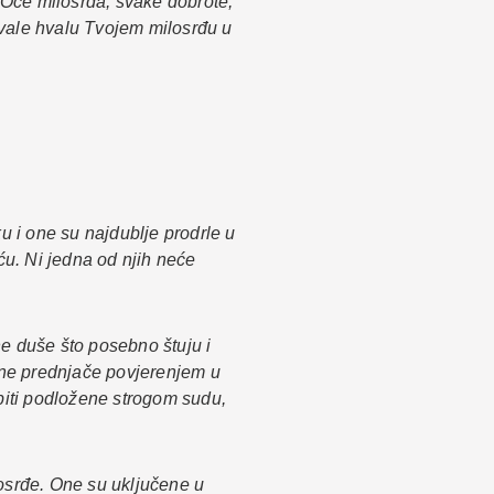
. Oče milosrđa, svake dobrote,
jevale hvalu Tvojem milosrđu u
 i one su najdublje prodrle u
u. Ni jedna od njih neće
ne duše što posebno štuju i
One prednjače povjerenjem u
biti podložene strogom sudu,
losrđe. One su uključene u