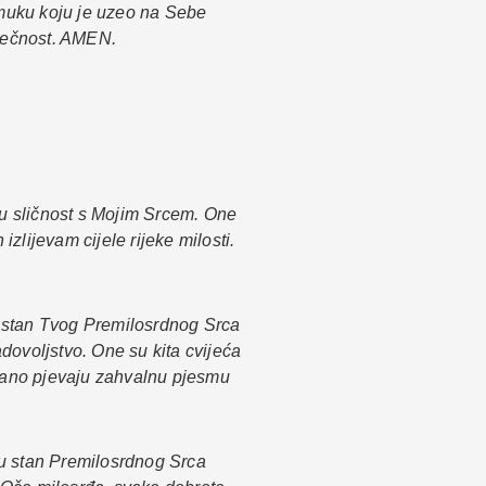
muku koju je uzeo na Sebe
 vječnost. AMEN.
ku sličnost s Mojim Srcem. One
lijevam cijele rijeke milosti.
 u stan Tvog Premilosrdnog Srca
dovoljstvo. One su kita cvijeća
stano pjevaju zahvalnu pjesmu
 u stan Premilosrdnog Srca