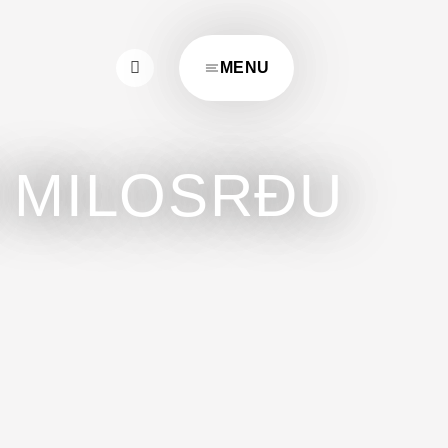
MENU
 MILOSRĐU