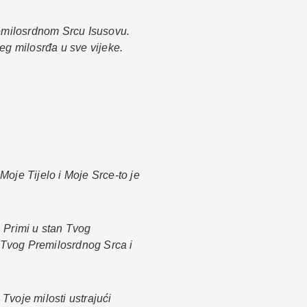
remilosrdnom Srcu Isusovu.
jeg milosrđa u sve vijeke.
oje Tijelo i Moje Srce-to je
. Primi u stan Tvog
a Tvog Premilosrdnog Srca i
Tvoje milosti ustrajući