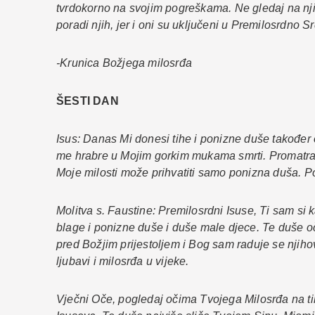
tvrdokorno na svojim pogreškama. Ne gledaj na nj
poradi njih, jer i oni su uključeni u Premilosrdno 
-Krunica Božjega milosrđa
ŠESTI DAN
Isus: Danas Mi donesi tihe i ponizne duše također 
me hrabre u Mojim gorkim mukama smrti. Promatram i
Moje milosti može prihvatiti samo ponizna duša. 
Molitva s. Faustine: Premilosrdni Isuse, Ti sam si
blage i ponizne duše i duše male djece. Te duše o
pred Božjim prijestoljem i Bog sam raduje se njih
ljubavi i milosrđa u vijeke.
Vječni Oče, pogledaj očima Tvojega Milosrđa na ti