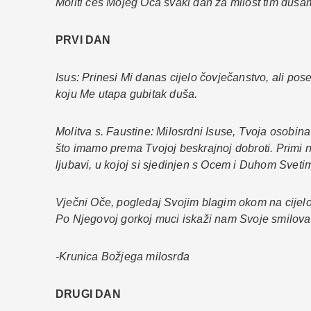
Moliti ćeš Mojeg Oca svaki dan za milost tim duša
PRVI DAN
Isus: Prinesi Mi danas cijelo čovječanstvo, ali pos
koju Me utapa gubitak duša.
Molitva s. Faustine: Milosrdni Isuse, Tvoja osobin
što imamo prema Tvojoj beskrajnoj dobroti. Primi 
ljubavi, u kojoj si sjedinjen s Ocem i Duhom Sveti
Vječni Oče, pogledaj Svojim blagim okom na cijel
Po Njegovoj gorkoj muci iskaži nam Svoje smilova
-Krunica Božjega milosrđa
DRUGI DAN