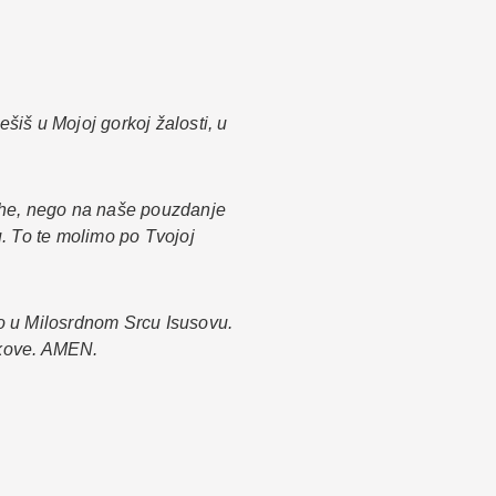
šiš u Mojoj gorkoj žalosti, u
ijehe, nego na naše pouzdanje
. To te molimo po Tvojoj
o u Milosrdnom Srcu Isusovu.
ekove. AMEN.