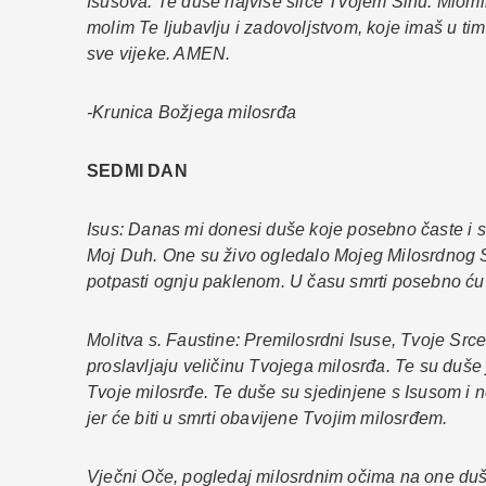
Isusova. Te duše najviše sliče Tvojem Sinu. Miomir
molim Te ljubavlju i zadovoljstvom, koje imaš u tim
sve vijeke. AMEN.
-Krunica Božjega milosrđa
SEDMI DAN
Isus: Danas mi donesi duše koje posebno časte i s
Moj Duh. One su živo ogledalo Mojeg Milosrdnog Sr
potpasti ognju paklenom. U času smrti posebno ću 
Molitva s. Faustine: Premilosrdni Isuse, Tvoje Src
proslavljaju veličinu Tvojega milosrđa. Te su du
Tvoje milosrđe. Te duše su sjedinjene s Isusom i
jer će biti u smrti obavijene Tvojim milosrđem.
Vječni Oče, pogledaj milosrdnim očima na one duše