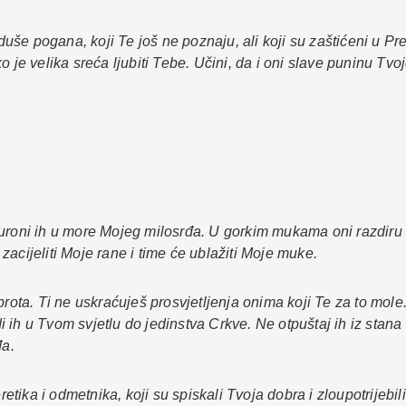
uše pogana, koji Te još ne poznaju, ali koji su zaštićeni u P
 je velika sreća ljubiti Tebe. Učini, da i oni slave puninu Tvo
uroni ih u more Mojeg milosrđa. U gorkim mukama oni razdiru M
acijeliti Moje rane i time će ublažiti Moje muke.
brota. Ti ne uskraćuješ prosvjetljenja onima koji Te za to mole
 ih u Tvom svjetlu do jedinstva Crkve. Ne otpuštaj ih iz stan
đa.
ika i odmetnika, koji su spiskali Tvoja dobra i zloupotrijebili 