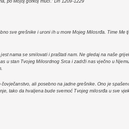
ma, po Mojoj gorkoj muci.” Dn 1209-1229
ebno sve grešnike i uroni ih u more Mojeg Milosrđa. Time Me tje
a jest nama se smilovati i praštati nam. Ne gledaj na naše gr
nas u stan Tvojeg Milosrdnog Srca i zadrži nas vječno u Njemu
m.
o čovječanstvo, ali posebno na jadne grešnike. Ono je spašen
nje, tako da hvaljena bude svemoć Tvojeg milosrđa u sve vj