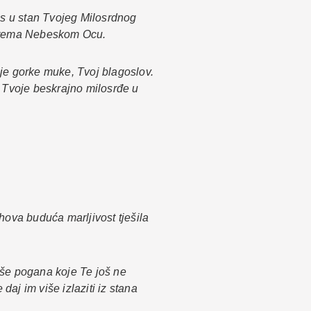
as u stan Tvojeg Milosrdnog
e prema Nebeskom Ocu.
je gorke muke, Tvoj blagoslov.
ih Tvoje beskrajno milosrđe u
hova buduća marljivost tješila
duše pogana koje Te još ne
daj im više izlaziti iz stana