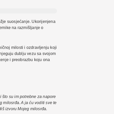
ožje suosjećanje. Ukorijenjena
rnike na razmišljanje o
čnoj milosti i ozdravljenju koji
 njeguju dublju vezu sa svojom
jenje i preobrazbu koju ona
ti što su im potrebne za napore
milosrđa. A ja ću voditi sve te
odiš izvoru Mojeg milosrđa.