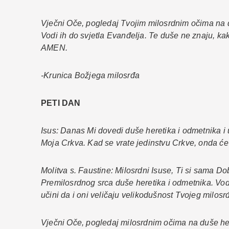
Vječni Oče, pogledaj Tvojim milosrdnim očima na d
Vodi ih do svjetla Evanđelja. Te duše ne znaju, kako
AMEN.
-Krunica Božjega milosrđa
PETI DAN
Isus: Danas Mi dovedi duše heretika i odmetnika i 
Moja Crkva. Kad se vrate jedinstvu Crkve, onda će z
Molitva s. Faustine: Milosrdni Isuse, Ti si sama Do
Premilosrdnog srca duše heretika i odmetnika. Vodi
učini da i oni veličaju velikodušnost Tvojeg milosr
Vječni Oče, pogledaj milosrdnim očima na duše heret