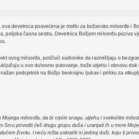
a, ova devetnica posvećena je molbi za božansko milosrđe i B
a, poljska časna sestra, Devetnica Božjem milosrđu poziva vje
tvu.
ekt ovog milosrđa, potičući sudionike da razmišljaju o bezgrani
 uključuju u ovo duhovno putovanje, traže utjehu i obnovu dok
ažan podsjetnik na Božju beskrajnu ljubav i priliku za otkupl
u
 Mojega milosrđa, da bi crpile snagu, utjehu i svekolike milos
Srcu privodit ćeš drugu grupu duša i uranjati ih u more Mojeg 
ćem životu. I neću ništa uskratiti ni jednoj duši, koju ti priv