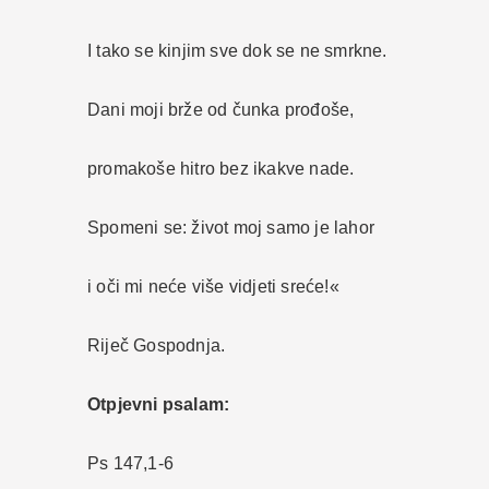
I tako se kinjim sve dok se ne smrkne.
Dani moji brže od čunka prođoše,
promakoše hitro bez ikakve nade.
Spomeni se: život moj samo je lahor
i oči mi neće više vidjeti sreće!«
Riječ Gospodnja.
Otpjevni psalam:
Ps 147,1-6