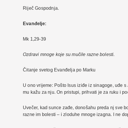
Riječ Gospodnja.
Evanđelje:
Mk 1,29-39
Ozdravi mnoge koje su mučile razne bolesti.
Čitanje svetog Evanđelja po Marku
U ono vrijeme: Pošto Isus iziđe iz sinagoge, uđe 
mu kažu za nju. On pristupi, prihvati je za ruku i pod
Uvečer, kad sunce zađe, donošahu preda nj sve bole
razne im bolesti – i zloduhe mnoge izagna. I ne dop