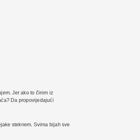
jem. Jer ako to činim iz
plaća? Da propovijedajući
ejake steknem. Svima bijah sve