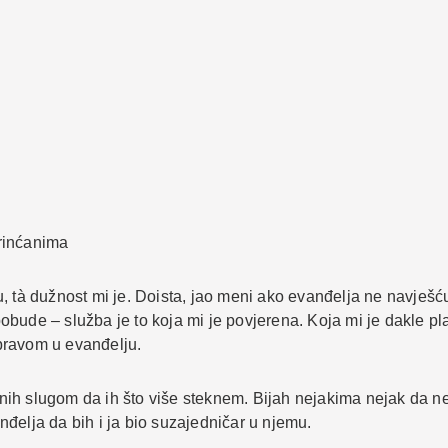
rinćanima
, tà dužnost mi je. Doista, jao meni ako evanđelja ne navješću
e pobude – služba je to koja mi je povjerena. Koja mi je dakle 
pravom u evanđelju.
nih slugom da ih što više steknem. Bijah nejakima nejak da n
đelja da bih i ja bio suzajedničar u njemu.