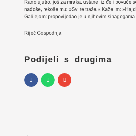
Rano ujutro, još za mraka, ustane, iziđe i povuče 
nađoše, rekoše mu: »Svi te traže.« Kaže im: »Haj
Galilejom: propovijedao je u njihovim sinagogama 
Riječ Gospodnja.
Podijeli s drugima