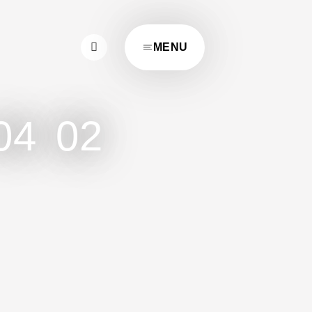
MENU
4 02