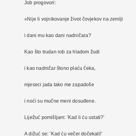
Job progovori:
»Nije li vojnikovanje život čovjekov na zemlji
i dani mu kao dani nadničara?
Kao što trudan rob za hladom žudi
i kao nadničar štono plaću čeka,
mjeseci jada tako me zapadoše
i noći su mučne meni dosuđene.
Liježuć pomišljam: ’Kad li ću ustati?’
A dižuć se: ’Kad ću večer dočekati!’