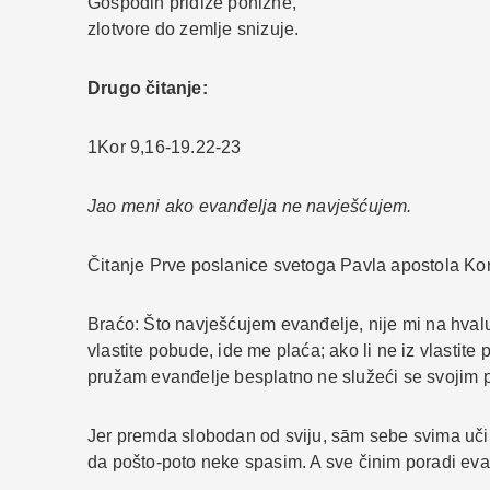
Gospodin pridiže ponizne,
zlotvore do zemlje snizuje.
Drugo čitanje:
1Kor 9,16-19.22-23
Jao meni ako evanđelja ne navješćujem.
Čitanje Prve poslanice svetoga Pavla apostola Ko
Braćo: Što navješćujem evanđelje, nije mi na hvalu
vlastite pobude, ide me plaća; ako li ne iz vlastit
pružam evanđelje besplatno ne služeći se svojim 
Jer premda slobodan od sviju, sām sebe svima uči
da pošto-poto neke spasim. A sve činim poradi evan