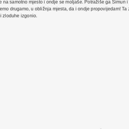
se na samotno mjesto i ondje se moljaše. Potražiše ga Šimun i
demo drugamo, u obližnja mjesta, da i ondje propovijedam! Ta
i zloduhe izgonio.