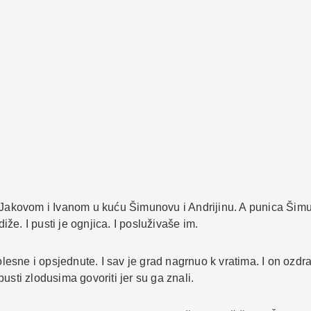
s Jakovom i Ivanom u kuću Šimunovu i Andrijinu. A punica Šimu
iže. I pusti je ognjica. I posluživaše im.
sne i opsjednute. I sav je grad nagrnuo k vratima. I on ozdra
usti zlodusima govoriti jer su ga znali.