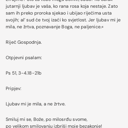
jutarnji ljubav je vaša, ko rana rosa koja nestaje. Zato
sam ih preko proroka sjekao i ubijao riječima usta
svojih; al’ sud će tvoj izaći ko svjetlost. Jer ljubav mi je
mila, ne žrtva, poznavanje Boga, ne paljenice.«
Riječ Gospodnja.
Otpjevni psalam:
Ps 51, 3-4.18-21b
Pripjev:
Ljubav mi je mila, a ne žrtve.
Smiluj mi se, Bože, po milosrđu svome,
po velikom smilovanju izbriši moje bezakonje!