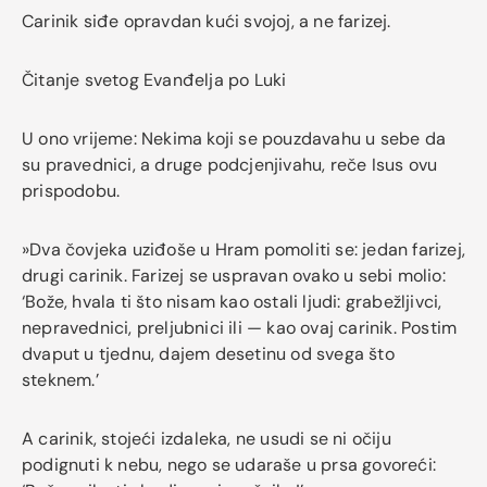
Carinik siđe opravdan kući svojoj, a ne farizej.
Čitanje svetog Evanđelja po Luki
U ono vrijeme: Nekima koji se pouzdavahu u sebe da
su pravednici, a druge podcjenjivahu, reče Isus ovu
prispodobu.
»Dva čovjeka uziđoše u Hram pomoliti se: jedan farizej,
drugi carinik. Farizej se uspravan ovako u sebi molio:
‘Bože, hvala ti što nisam kao ostali ljudi: grabežljivci,
nepravednici, preljubnici ili — kao ovaj carinik. Postim
dvaput u tjednu, dajem desetinu od svega što
steknem.’
A carinik, stojeći izdaleka, ne usudi se ni očiju
podignuti k nebu, nego se udaraše u prsa govoreći: