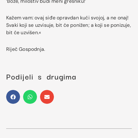
‘Bože, milostiv budi meni grešniku!’
Kažem vam: ovaj siđe opravdan kući svojoj, a ne onaj!
Svaki koji se uzvisuje, bit će ponižen; a koji se ponizuje,
bit će uzvišen.«
Riječ Gospodnja.
Podijeli s drugima