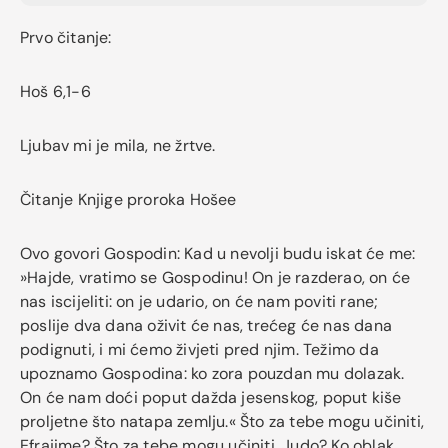
Prvo čitanje:
Hoš 6,1-6
Ljubav mi je mila, ne žrtve.
Čitanje Knjige proroka Hošee
Ovo govori Gospodin: Kad u nevolji budu iskat će me:
»Hajde, vratimo se Gospodinu! On je razderao, on će
nas iscijeliti: on je udario, on će nam poviti rane;
poslije dva dana oživit će nas, trećeg će nas dana
podignuti, i mi ćemo živjeti pred njim. Težimo da
upoznamo Gospodina: ko zora pouzdan mu dolazak.
On će nam doći poput dažda jesenskog, poput kiše
proljetne što natapa zemlju.« Što za tebe mogu učiniti,
Efrajime? Što za tebe mogu učiniti, Judo? Ko oblak