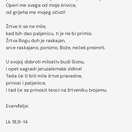
Operi me svega od moje krivice,
od grijeha me mojeg očisti!
Žrtve ti se ne mile,
kad bih dao paljenicu, ti je ne bi primio.
Žrtva Bogu duh je raskajan,
srce raskajano, ponizno, Bože, nećeš prezreti.
U svojoj dobroti milostiv budi Sionu,
i opet sagradi jeruzalemske zidine!
Tada će ti biti mile žrtve pravedne,
prinosi i paljenice,
i tad će se prinosit teoci na žrtveniku tvojemu.
Evanđelje:
Lk 18,9-14