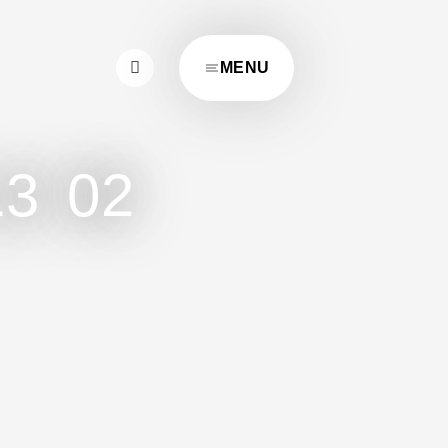
MENU
13 02