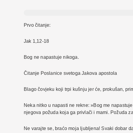
Prvo čitanje:
Jak 1,12-18
Bog ne napastuje nikoga.
Čitanje Poslanice svetoga Jakova apostola
Blago čovjeku koji trpi kušnju jer će, prokušan, pri
Neka nitko u napasti ne rekne: »Bog me napastuje
njegova požuda koja ga privlači i mami. Požuda zat
Ne varajte se, braćo moja ljubljena! Svaki dobar d