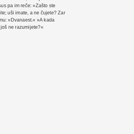
us pa im reče: »Zašto ste
te; uši imate, a ne čujete? Zar
 mu: »Dvanaest.« »A kada
 još ne razumijete?«