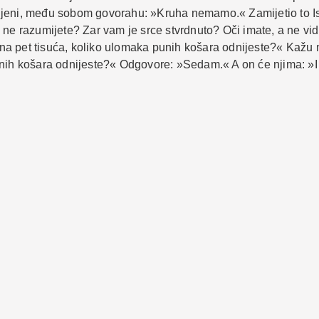
ljeni, među sobom govorahu: »Kruha nemamo.« Zamijetio to Is
ne razumijete? Zar vam je srce stvrdnuto? Oči imate, a ne vidi
na pet tisuća, koliko ulomaka punih košara odnijeste?« Kažu
unih košara odnijeste?« Odgovore: »Sedam.« A on će njima: »I