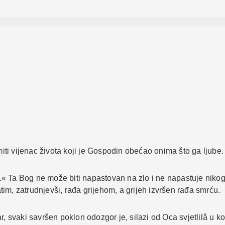
miti vijenac života koji je Gospodin obećao onima što ga ljube.
.« Ta Bog ne može biti napastovan na zlo i ne napastuje nik
im, zatrudnjevši, rađa grijehom, a grijeh izvršen rađa smrću.
ar, svaki savršen poklon odozgor je, silazi od Oca svjetlilâ u