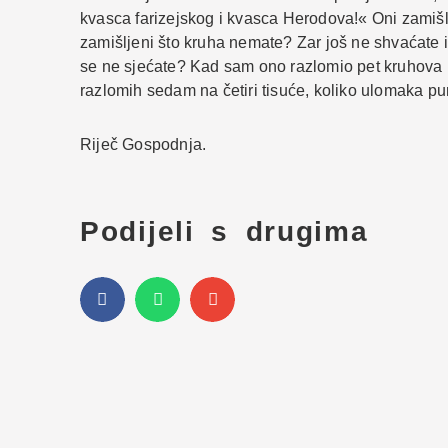
kvasca farizejskog i kvasca Herodova!« Oni zamiš
zamišljeni što kruha nemate? Zar još ne shvaćate i 
se ne sjećate? Kad sam ono razlomio pet kruhova 
razlomih sedam na četiri tisuće, koliko ulomaka p
Riječ Gospodnja.
Podijeli s drugima