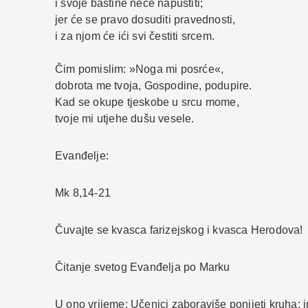
i svoje baštine neće napustiti;
jer će se pravo dosuditi pravednosti,
i za njom će ići svi čestiti srcem.
Čim pomislim: »Noga mi posrće«,
dobrota me tvoja, Gospodine, podupire.
Kad se okupe tjeskobe u srcu mome,
tvoje mi utjehe dušu vesele.
Evanđelje:
Mk 8,14-21
Čuvajte se kvasca farizejskog i kvasca Herodova!
Čitanje svetog Evanđelja po Marku
U ono vrijeme: Učenici zaboraviše ponijeti kruha; 