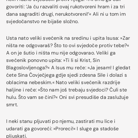
govoriti: ‘Ja ću razvaliti ovaj rukotvoreni hram i za tri
dana sagraditi drugi, nerukotvoreni!’« Ali ni u tom im
svjedočanstvo ne bijaše složno.
Usta nato veliki svećenik na sredinu i upita Isusa: »Zar
ništa ne odgovaraš? Što to ovi svjedoče protiv tebe?«
A on je šutio i ništa mu nije odgovarao. Veliki ga
svećenik ponovno upita: »Ti li si Krist, Sin
Blagoslovljenoga?« A Isus mu reče: »Ja jesam! I gledat
ćete Sina Čovječjega gdje sjedi zdesna Sile i dolazi s
oblacima nebeskim.« Nato veliki svećenik razdrije
haljine i reče: »Što nam još trebaju svjedoci? Čuli ste
hulu. Što vam se čini?« Oni svi presudiše da zaslužuje
smrt.
I neki stanu pljuvati po njemu, zastirati mu lice i
udarati ga govoreći: »Proreci!« I sluge ga stadoše
pljuskati.