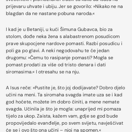
prijevaru uhvate i ubiju. Jer se govorilo: »Nikako ne na
blagdan da ne nastane pobuna naroda.«
I kad je u Betaniji, u kući Šimuna Gubavca, bio za
stolom, dođe neka žena s alabastrenom posudicom
prave skupocjene nardove pomasti. Razbi posudicu i
poli ga po glavi. A neki negodovahu te će jedan
drugomu: »Čemu to rasipanje pomasti? Mogla se
pomast prodati za više od tristo denara i dati
siromasima.« I otresahu se na nju.
A Isus reče: »Pustite je, što joj dodijavate? Dobro djelo
učini na meni. Ta siromaha svagda imate uza se i kad
god hoćete, možete im dobro činiti, a mene nemate
svagda. Učinila je što je mogla: unaprijed mi pomaza
tijelo za ukop. Zaista, kažem vam, gdje se god bude
propovijedalo evanđelje, po svem svijetu, navješćivat
će se i ovo što ona učini – njoj na spomen.«