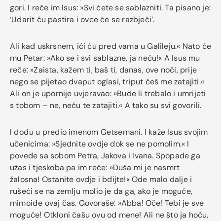
gori. I reče im Isus: »Svi ćete se sablazniti. Ta pisano je:
‘Udarit ću pastira i ovce će se razbjeći’.
Ali kad uskrsnem, ići ću pred vama u Galileju.« Nato će
mu Petar: »Ako se i svi sablazne, ja neću!« A Isus mu
reče: »Zaista, kažem ti, baš ti, danas, ove noći, prije
nego se pijetao dvaput oglasi, triput ćeš me zatajiti.«
Ali on je upornije uvjeravao: »Bude li trebalo i umrijeti
s tobom – ne, neću te zatajiti.« A tako su svi govorili.
I dođu u predio imenom Getsemani. I kaže Isus svojim
učenicima: »Sjednite ovdje dok se ne pomolim.« I
povede sa sobom Petra, Jakova i Ivana. Spopade ga
užas i tjeskoba pa im reče: »Duša mi je nasmrt
žalosna! Ostanite ovdje i bdijte!« Ode malo dalje i
rušeći se na zemlju molio je da ga, ako je moguće,
mimoiđe ovaj čas. Govoraše: »Abba! Oče! Tebi je sve
moguće! Otkloni čašu ovu od mene! Ali ne što ja hoću,