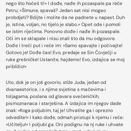
nego što hoćeš ti!« I dođe, nađe ih pozaspale pa reče
Petru: »Šimune, spavaš? Jedan sat nisi mogao
probdjeti? Bdijte i molite da ne padnete u napast. Duh
je, istina, voljan, no tijelo je slabo.« Opet ode i pomoli
se istim riječima. Ponovno dođe i nađe ih pozaspale.
Oči im se sklapale i nisu znali što da mu odgovore.
Dođe i treći put i reče im: »Samo spavajte i počivajte!
Gotovo je! Dođe čas! Evo, predaje se Sin Čovječji u
ruke grešničke! Ustanite, hajdemo! Evo, izdajica se moj
približio!«
Uto, dok je on još govorio, stiže Juda, jedan od
dvanaestorice, i s njime svjetina s mačevima i
toljagama, poslana od glavara svećeničkih,
pismoznanaca i starješina. A izdajica im njegov dade
znak: »Koga poljubim, taj je! Uhvatite ga i oprezno
odvedite!« I kako dođe, odmah pristupi k njemu i reče:
»Učitelju!« I poljubi ga. Oni podignu na nj ruke i uhvate