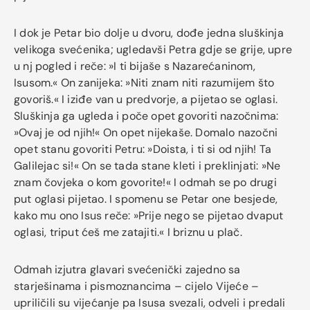
I dok je Petar bio dolje u dvoru, dođe jedna sluškinja
velikoga svećenika; ugledavši Petra gdje se grije, upre
u nj pogled i reče: »I ti bijaše s Nazarećaninom,
Isusom.« On zanijeka: »Niti znam niti razumijem što
govoriš.« I iziđe van u predvorje, a pijetao se oglasi.
Sluškinja ga ugleda i poče opet govoriti nazočnima:
»Ovaj je od njih!« On opet nijekaše. Domalo nazočni
opet stanu govoriti Petru: »Doista, i ti si od njih! Ta
Galilejac si!« On se tada stane kleti i preklinjati: »Ne
znam čovjeka o kom govorite!« I odmah se po drugi
put oglasi pijetao. I spomenu se Petar one besjede,
kako mu ono Isus reče: »Prije nego se pijetao dvaput
oglasi, triput ćeš me zatajiti.« I briznu u plač.
Odmah izjutra glavari svećenički zajedno sa
starješinama i pismoznancima – cijelo Vijeće –
upriličili su vijećanje pa Isusa svezali, odveli i predali