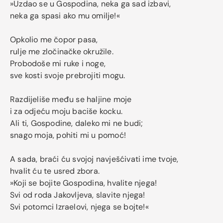
»Uzdao se u Gospodina, neka ga sad izbavi,
neka ga spasi ako mu omilje!«
Opkolio me čopor pasa,
rulje me zločinačke okružile.
Probodoše mi ruke i noge,
sve kosti svoje prebrojiti mogu.
Razdijeliše među se haljine moje
i za odjeću moju baciše kocku.
Ali ti, Gospodine, daleko mi ne budi;
snago moja, pohiti mi u pomoć!
A sada, braći ću svojoj navješćivati ime tvoje,
hvalit ću te usred zbora.
»Koji se bojite Gospodina, hvalite njega!
Svi od roda Jakovljeva, slavite njega!
Svi potomci Izraelovi, njega se bojte!«