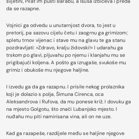
svjetini, Pilat im pusti Barabu, a Isusa izbičeva i preda
da se razapne.
Vojnici ga odvedu u unutarnjost dvora, to jest u
pretorij, pa sazovu cijelu četu i zaogrnu ga grimizom;
spletu trnov vijenac i stave mu na glavu te ga stanu
pozdravljati: »Zdravo, kralju židovski!« I udarahu ga
trskom po glavi, pljuvahu po njemu i klanjahu mu se
prigibajući koljena. A pošto ga izrugaše, svukoše mu
grimiz i obukoše mu njegove haljine.
I izvedu ga da ga razapnu. I prisile nekog prolaznika
koji je dolazio s polja, Šimuna Cirenca, oca
Aleksandrova i Rufova, da mu ponese križ. I dovuku ga
na mjesto Golgotu, što znači Lubanjsko mjesto. I
nuđahu mu piti namirisana vina, ali on ne uze.
Kad ga razapeše, razdijele među se haljine njegove