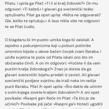
Pilatu. I upita ga Pilat: »Ti li si kralj židovski?« On mu
odgovori: »Ti kažeš.« I glavari ga svećenički teško
optuživahu. Pilat ga opet upita: »Ništa ne odgovaraš?
Gle, koliko te optužuju.« A Isus ništa više ne odgovori
te se Pilat čudio.
O blagdanu bi im pustio uznika koga bi zaiskali. A
zajedno s pobunjenicima koji u pobuni počiniše
umorstvo bijaše u okove bačen čovjek zvani Baraba. I
uziđe svjetina te poče od Pilata iskati ono što im
običavaše činiti. A on im odgovori: »Hoćete li da vam
pustim kralja židovskoga?« Znao je doista da ga
glavari svećenički bijahu predali iz zavisti. Ali glavari
svećenički podjare svjetinu da traži neka im radije
pusti Barabu. Pilat ih opet upita: »Što dakle da učinim
s ovim kojega zovete kraljem židovskim?« A oni opet
povikaše: »Raspni ga!« Reče im Pilat: »Ta što je zla
učinio?« Povikaše još jače: »Raspni ga!« Hoteći ugoditi