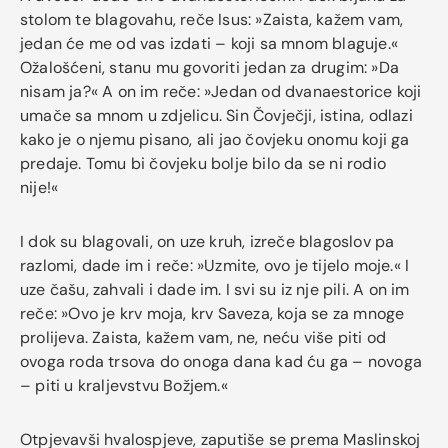
stolom te blagovahu, reče Isus: »Zaista, kažem vam,
jedan će me od vas izdati – koji sa mnom blaguje.«
Ožalošćeni, stanu mu govoriti jedan za drugim: »Da
nisam ja?« A on im reče: »Jedan od dvanaestorice koji
umače sa mnom u zdjelicu. Sin Čovječji, istina, odlazi
kako je o njemu pisano, ali jao čovjeku onomu koji ga
predaje. Tomu bi čovjeku bolje bilo da se ni rodio
nije!«
I dok su blagovali, on uze kruh, izreče blagoslov pa
razlomi, dade im i reče: »Uzmite, ovo je tijelo moje.« I
uze čašu, zahvali i dade im. I svi su iz nje pili. A on im
reče: »Ovo je krv moja, krv Saveza, koja se za mnoge
prolijeva. Zaista, kažem vam, ne, neću više piti od
ovoga roda trsova do onoga dana kad ću ga – novoga
– piti u kraljevstvu Božjem.«
Otpjevavši hvalospjeve, zaputiše se prema Maslinskoj