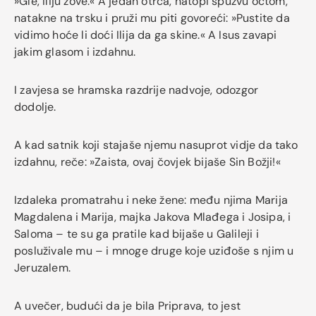
»Gle, Iliju zove.« A jedan otrča, natopi spužvu octom,
natakne na trsku i pruži mu piti govoreći: »Pustite da
vidimo hoće li doći Ilija da ga skine.« A Isus zavapi
jakim glasom i izdahnu.
I zavjesa se hramska razdrije nadvoje, odozgor
dodolje.
A kad satnik koji stajaše njemu nasuprot vidje da tako
izdahnu, reče: »Zaista, ovaj čovjek bijaše Sin Božji!«
Izdaleka promatrahu i neke žene: među njima Marija
Magdalena i Marija, majka Jakova Mlađega i Josipa, i
Saloma – te su ga pratile kad bijaše u Galileji i
posluživale mu – i mnoge druge koje uziđoše s njim u
Jeruzalem.
A uvečer, budući da je bila Priprava, to jest