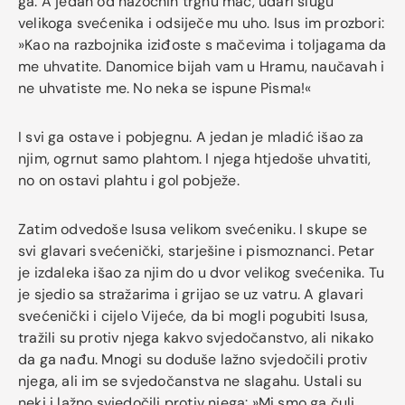
ga. A jedan od nazočnih trgnu mač, udari slugu
velikoga svećenika i odsiječe mu uho. Isus im prozbori:
»Kao na razbojnika iziđoste s mačevima i toljagama da
me uhvatite. Danomice bijah vam u Hramu, naučavah i
ne uhvatiste me. No neka se ispune Pisma!«
I svi ga ostave i pobjegnu. A jedan je mladić išao za
njim, ogrnut samo plahtom. I njega htjedoše uhvatiti,
no on ostavi plahtu i gol pobježe.
Zatim odvedoše Isusa velikom svećeniku. I skupe se
svi glavari svećenički, starješine i pismoznanci. Petar
je izdaleka išao za njim do u dvor velikog svećenika. Tu
je sjedio sa stražarima i grijao se uz vatru. A glavari
svećenički i cijelo Vijeće, da bi mogli pogubiti Isusa,
tražili su protiv njega kakvo svjedočanstvo, ali nikako
da ga nađu. Mnogi su doduše lažno svjedočili protiv
njega, ali im se svjedočanstva ne slagahu. Ustali su
neki i lažno svjedočili protiv njega: »Mi smo ga čuli