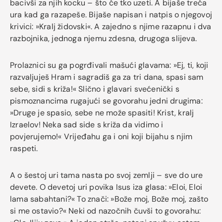
bacivši za njih kocku – što će tko uzeti. A bijaše treća
ura kad ga razapeše. Bijaše napisan i natpis o njegovoj
krivici: »Kralj židovski«. A zajedno s njime razapnu i dva
razbojnika, jednoga njemu zdesna, drugoga slijeva.
Prolaznici su ga pogrđivali mašući glavama: »Ej, ti, koji
razvaljuješ Hram i sagradiš ga za tri dana, spasi sam
sebe, sidi s križa!« Slično i glavari svećenički s
pismoznancima rugajući se govorahu jedni drugima:
»Druge je spasio, sebe ne može spasiti! Krist, kralj
Izraelov! Neka sad side s križa da vidimo i
povjerujemo!« Vrijeđahu ga i oni koji bijahu s njim
raspeti.
A o šestoj uri tama nasta po svoj zemlji – sve do ure
devete. O devetoj uri povika Isus iza glasa: »Eloi, Eloi
lama sabahtani?« To znači: »Bože moj, Bože moj, zašto
si me ostavio?« Neki od nazočnih čuvši to govorahu: