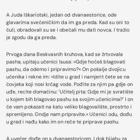
A Juda Iškariotski, jedan od dvanaestorice, ode
glavarima svećeničkim da im ga preda. Kad su oni to
čuli, obradovali su se i obećali mu dati novca. I tražio
je zgodu da ga preda.
Prvoga dana Beskvasnih kruhova, kad se žrtvovala
pasha, upitaju učenici Isusa: »Gdje hoćeš blagovati
pashu, da odemo i pripravimo?« On pošalje dvojicu
učenika i rekne im: »Idite u grad i namjerit ćete se na
čovjeka koji nosi krčag vode. Pođite za njim pa gdje on
uđe, recite domaćinu: ‘Učitelj pita: Gdje mi je svratište
u kojem bih blagovao pashu sa svojim učenicima?’ I on
će vam pokazati na katu veliko blagovalište, prostrto i
spremljeno. Ondje nam pripravite.« Učenici odu, dođu
u grad i nađu kako im on reče te priprave pashu.
A uvečer dođe on s dvanaestoricom. I dok bijahu za