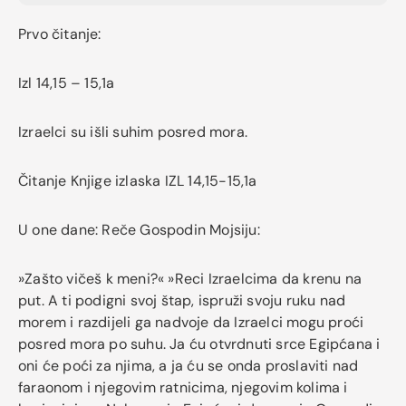
Prvo čitanje:
Izl 14,15 – 15,1a
Izraelci su išli suhim posred mora.
Čitanje Knjige izlaska IZL 14,15-15,1a
U one dane: Reče Gospodin Mojsiju:
»Zašto vičeš k meni?« »Reci Izraelcima da krenu na
put. A ti podigni svoj štap, ispruži svoju ruku nad
morem i razdijeli ga nadvoje da Izraelci mogu proći
posred mora po suhu. Ja ću otvrdnuti srce Egipćana i
oni će poći za njima, a ja ću se onda proslaviti nad
faraonom i njegovim ratnicima, njegovim kolima i