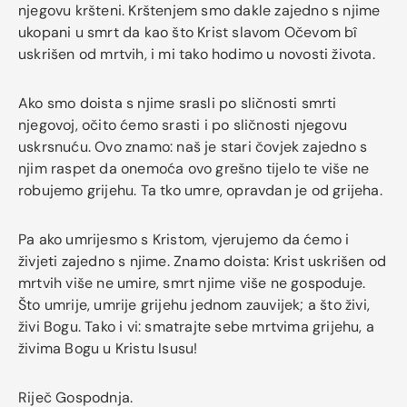
njegovu kršteni. Krštenjem smo dakle zajedno s njime
ukopani u smrt da kao što Krist slavom Očevom bî
uskrišen od mrtvih, i mi tako hodimo u novosti života.
Ako smo doista s njime srasli po sličnosti smrti
njegovoj, očito ćemo srasti i po sličnosti njegovu
uskrsnuću. Ovo znamo: naš je stari čovjek zajedno s
njim raspet da onemoća ovo grešno tijelo te više ne
robujemo grijehu. Ta tko umre, opravdan je od grijeha.
Pa ako umrijesmo s Kristom, vjerujemo da ćemo i
živjeti zajedno s njime. Znamo doista: Krist uskrišen od
mrtvih više ne umire, smrt njime više ne gospoduje.
Što umrije, umrije grijehu jednom zauvijek; a što živi,
živi Bogu. Tako i vi: smatrajte sebe mrtvima grijehu, a
živima Bogu u Kristu Isusu!
Riječ Gospodnja.