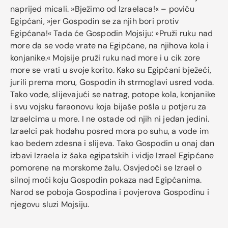
naprijed micali. »Bježimo od Izraelaca!« – poviču
Egipćani, »jer Gospodin se za njih bori protiv
Egipćana!« Tada će Gospodin Mojsiju: »Pruži ruku nad
more da se vode vrate na Egipćane, na njihova kola i
konjanike.« Mojsije pruži ruku nad more i u cik zore
more se vrati u svoje korito. Kako su Egipćani bježeći,
jurili prema moru, Gospodin ih strmoglavi usred voda.
Tako vode, slijevajući se natrag, potope kola, konjanike
i svu vojsku faraonovu koja bijaše pošla u potjeru za
Izraelcima u more. I ne ostade od njih ni jedan jedini.
Izraelci pak hodahu posred mora po suhu, a vode im
kao bedem zdesna i slijeva. Tako Gospodin u onaj dan
izbavi Izraela iz šaka egipatskih i vidje Izrael Egipćane
pomorene na morskome žalu. Osvjedoči se Izrael o
silnoj moći koju Gospodin pokaza nad Egipćanima.
Narod se poboja Gospodina i povjerova Gospodinu i
njegovu sluzi Mojsiju.