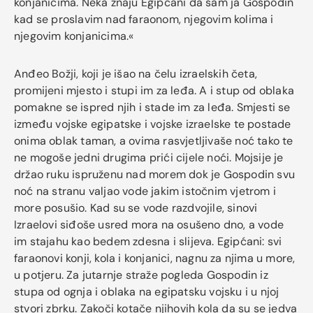
konjanicima. Neka znaju Egipćani da sam ja Gospodin
kad se proslavim nad faraonom, njegovim kolima i
njegovim konjanicima.«
Anđeo Božji, koji je išao na čelu izraelskih četa,
promijeni mjesto i stupi im za leđa. A i stup od oblaka
pomakne se ispred njih i stade im za leđa. Smjesti se
između vojske egipatske i vojske izraelske te postade
onima oblak taman, a ovima rasvjetljivaše noć tako te
ne mogoše jedni drugima prići cijele noći. Mojsije je
držao ruku ispruženu nad morem dok je Gospodin svu
noć na stranu valjao vode jakim istočnim vjetrom i
more posušio. Kad su se vode razdvojile, sinovi
Izraelovi siđoše usred mora na osušeno dno, a vode
im stajahu kao bedem zdesna i slijeva. Egipćani: svi
faraonovi konji, kola i konjanici, nagnu za njima u more,
u potjeru. Za jutarnje straže pogleda Gospodin iz
stupa od ognja i oblaka na egipatsku vojsku i u njoj
stvori zbrku. Zakoči kotače njihovih kola da su se jedva