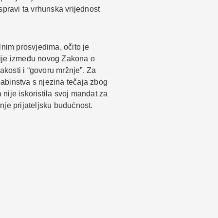
aspravi ta vrhunska vrijednost
lnim prosvjedima, očito je
kcije između novog Zakona o
akosti i “govoru mržnje”. Za
abinstva s njezina tečaja zbog
nije iskoristila svoj mandat za
nje prijateljsku budućnost.