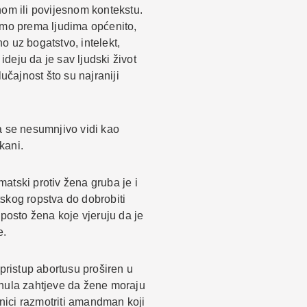
lnom ili povijesnom kontekstu.
samo prema ljudima općenito,
o uz bogatstvo, intelekt,
 ideju da je sav ljudski život
učajnost što su najraniji
a se nesumnjivo vidi kao
kani.
atski protiv žena gruba je i
tskog ropstva do dobrobiti
posto žena koje vjeruju da je
e.
pristup abortusu proširen u
inula zahtjeve da žene moraju
pnici razmotriti amandman koji