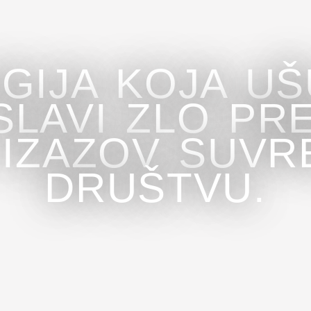
GIJA KOJA U
SLAVI ZLO PR
 IZAZOV SUV
DRUŠTVU.