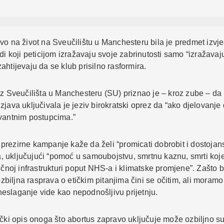
vo na život na Sveučilištu u Manchesteru bila je predmet izvj
di koji peticijom izražavaju svoje zabrinutosti samo “izražavaj
htijevaju da se klub prisilno rasformira.
ez Sveučilišta u Manchesteru (SU) priznao je – kroz zube – da 
java uključivala je jeziv birokratski oprez da “ako djelovanje 
evantnim postupcima.”
prezirne kampanje kaže da želi “promicati dobrobit i dostojan
ma, uključujući “pomoć u samoubojstvu, smrtnu kaznu, smrti koj
čnoj infrastrukturi poput NHS-a i klimatske promjene”. Zašto bi
zbiljna rasprava o etičkim pitanjima čini se očitim, ali moramo 
 neslaganje vide kao nepodnošljivu prijetnju.
rafički opis onoga što abortus zapravo uključuje može ozbiljno su