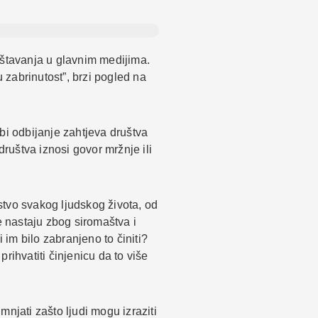
eštavanja u glavnim medijima.
u zabrinutost”, brzi pogled na
bi odbijanje zahtjeva društva
društva iznosi govor mržnje ili
stvo svakog ljudskog života, od
e nastaju zbog siromaštva i
 im bilo zabranjeno to činiti?
prihvatiti činjenicu da to više
mnjati zašto ljudi mogu izraziti