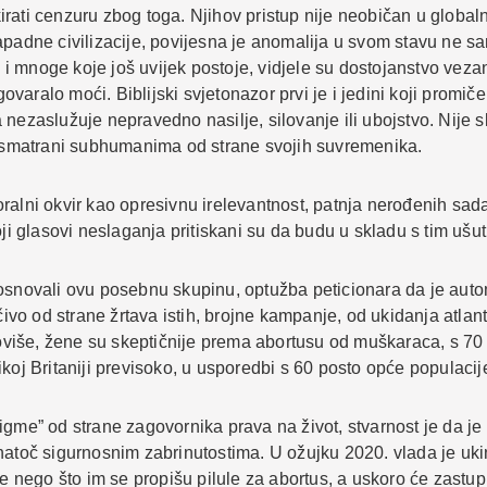
skirati cenzuru zbog toga. Njihov pristup nije neobičan u globa
apadne civilizacije, povijesna je anomalija u svom stavu ne 
 mnoge koje još uvijek postoje, vidjele su dostojanstvo vezan
ovaralo moći. Biblijski svjetonazor prvi je i jedini koji promiče
nezaslužuje nepravedno nasilje, silovanje ili ubojstvo. Nije sl
e, smatrani subhumanima od strane svojih suvremenika.
ralni okvir kao opresivnu irelevantnost, patnja nerođenih sad
oji glasovi neslaganja pritiskani su da budu u skladu s tim ušut
osnovali ovu posebnu skupinu, optužba peticionara da je autom
učivo od strane žrtava istih, brojne kampanje, od ukidanja atlan
Štoviše, žene su skeptičnije prema abortusu od muškaraca, s 70 
koj Britaniji previsoko, u usporedbi s 60 posto opće populacij
gme” od strane zagovornika prava na život, stvarnost je da je 
unatoč sigurnosnim zabrinutostima. U ožujku 2020. vlada je uk
je nego što im se propišu pilule za abortus, a uskoro će zastu