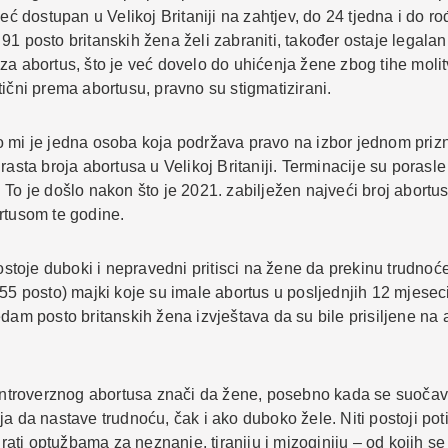
eć dostupan u Velikoj Britaniji na zahtjev, do 24 tjedna i do rođ
ji 91 posto britanskih žena želi zabraniti, također ostaje legal
a abortus, što je već dovelo do uhićenja žene zbog tihe molitv
ični prema abortusu, pravno su stigmatizirani.
o mi je jedna osoba koja podržava pravo na izbor jednom prizn
rasta broja abortusa u Velikoj Britaniji. Terminacije su porasl
To je došlo nakon što je 2021. zabilježen najveći broj abortus
rtusom te godine.
toje duboki i nepravedni pritisci na žene da prekinu trudnoć
55 posto) majki koje su imale abortus u posljednjih 12 mjeseci 
dam posto britanskih žena izvještava da su bile prisiljene na 
kontroverznog abortusa znači da žene, posebno kada se suočava
a da nastave trudnoću, čak i ako duboko žele. Niti postoji poti
tirati optužbama za neznanje, tiraniju i mizoginiju – od kojih 