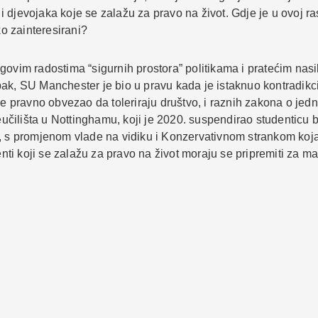
a i djevojaka koje se zalažu za pravo na život. Gdje je u ovoj r
ko zainteresirani?
govim radostima “sigurnih prostora” politikama i pratećim nasi
pak, SU Manchester je bio u pravu kada je istaknuo kontradi
je pravno obvezao da toleriraju društvo, i raznih zakona o jedn
čilišta u Nottinghamu, koji je 2020. suspendirao studenticu b
, s promjenom vlade na vidiku i Konzervativnom strankom koja 
i koji se zalažu za pravo na život moraju se pripremiti za ma