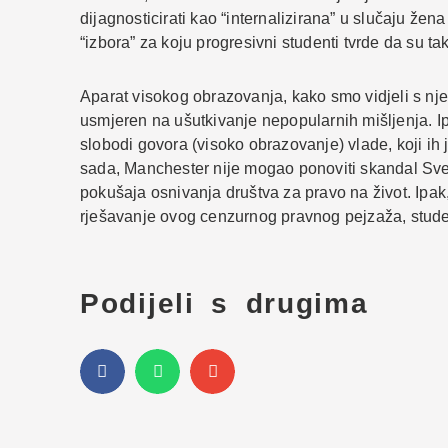
dijagnosticirati kao “internalizirana” u slučaju žen
“izbora” za koju progresivni studenti tvrde da su ta
Aparat visokog obrazovanja, kako smo vidjeli s nje
usmjeren na ušutkivanje nepopularnih mišljenja. I
slobodi govora (visoko obrazovanje) vlade, koji ih 
sada, Manchester nije mogao ponoviti skandal Sveu
pokušaja osnivanja društva za pravo na život. Ipak
rješavanje ovog cenzurnog pravnog pejzaža, student
Podijeli s drugima