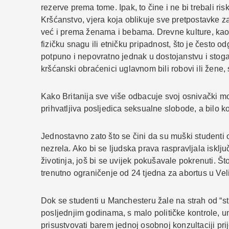
rezerve prema tome. Ipak, to čine i ne bi trebali ri
Kršćanstvo, vjera koja oblikuje sve pretpostavke z
već i prema ženama i bebama. Drevne kulture, kao i
fizičku snagu ili etničku pripadnost, što je često odg
potpuno i nepovratno jednak u dostojanstvu i stoga 
kršćanski obraćenici uglavnom bili robovi ili žen
Kako Britanija sve više odbacuje svoj osnivački mo
prihvatljiva posljedica seksualne slobode, a bilo k
Jednostavno zato što se čini da su muški studenti 
nezrela. Ako bi se ljudska prava raspravljala isklj
životinja, još bi se uvijek pokušavale pokrenuti. 
trenutno ograničenje od 24 tjedna za abortus u Veli
Dok se studenti u Manchesteru žale na strah od “sti
posljednjim godinama, s malo političke kontrole, 
prisustvovati barem jednoj osobnoj konzultaciji pri