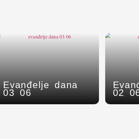
Evanđelje dana
Evan
03 06
02 0