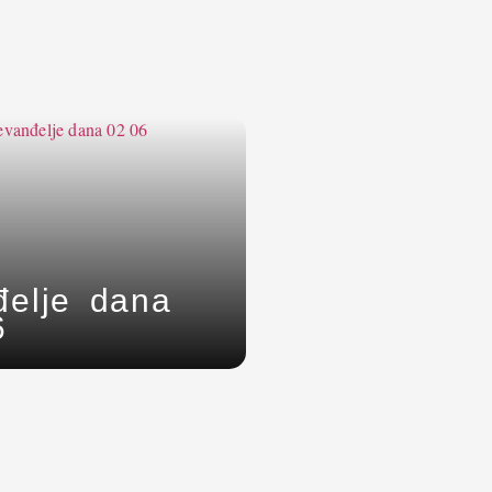
đelje dana
6