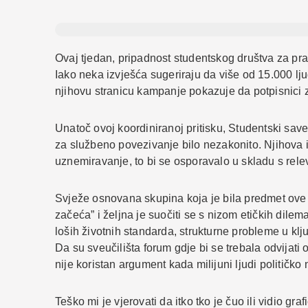
Ovaj tjedan, pripadnost studentskog društva za pra
Iako neka izvješća sugeriraju da više od 15.000 lju
njihovu stranicu kampanje pokazuje da potpisnici za
Unatoč ovoj koordiniranoj pritisku, Studentski sav
za službeno povezivanje bilo nezakonito. Njihova iz
uznemiravanje, to bi se osporavalo u skladu s rel
Svježe osnovana skupina koja je bila predmet ove 
začeća” i željna je suočiti se s nizom etičkih dile
loših životnih standarda, strukturne probleme u klju
Da su sveučilišta forum gdje bi se trebala odvijati o
nije koristan argument kada milijuni ljudi političko
Teško mi je vjerovati da itko tko je čuo ili vidio g