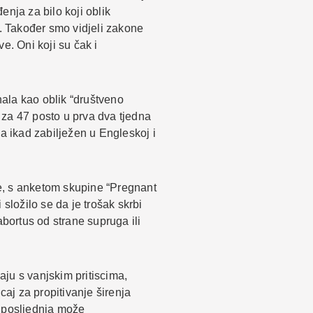
enja za bilo koji oblik
an. Također smo vidjeli zakone
e. Oni koji su čak i
ala kao oblik “društveno
e za 47 posto u prva dva tjedna
a ikad zabilježen u Engleskoj i
e, s anketom skupine “Pregnant
složilo se da je trošak skrbi
abortus od strane supruga ili
ju s vanjskim pritiscima,
caj za propitivanje širenja
se posljednja može