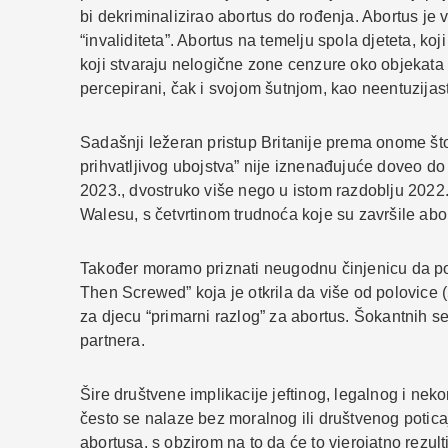
bi dekriminalizirao abortus do rođenja. Abortus je v
“invaliditeta”. Abortus na temelju spola djeteta, ko
koji stvaraju nelogične zone cenzure oko objekata z
percepirani, čak i svojom šutnjom, kao neentuzijast
Sadašnji ležeran pristup Britanije prema onome št
prihvatljivog ubojstva” nije iznenađujuće doveo do 
2023., dvostruko više nego u istom razdoblju 2022. 
Walesu, s četvrtinom trudnoća koje su završile abo
Također moramo priznati neugodnu činjenicu da pos
Then Screwed” koja je otkrila da više od polovice (
za djecu “primarni razlog” za abortus. Šokantnih se
partnera.
Šire društvene implikacije jeftinog, legalnog i ne
često se nalaze bez moralnog ili društvenog poticaj
abortusa, s obzirom na to da će to vjerojatno rezul