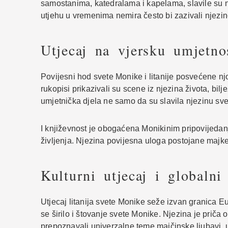
samostanima, katedralama i kapelama, slavile su nje
utjehu u vremenima nemira često bi zazivali njezino
Utjecaj na vjersku umjetno
Povijesni hod svete Monike i litanije posvećene njoj
rukopisi prikazivali su scene iz njezina života, bi
umjetnička djela ne samo da su slavila njezinu svet
I književnost je obogaćena Monikinim pripovijedan
življenja. Njezina povijesna uloga postojane majk
Kulturni utjecaj i globalni
Utjecaj litanija svete Monike seže izvan granica Eu
se širilo i štovanje svete Monike. Njezina je priča 
prepoznavali univerzalne teme majčinske ljubavi, us