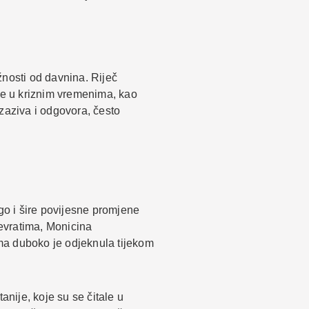
ožnosti od davnina. Riječ
stile u kriznim vremenima, kao
 zaziva i odgovora, često
go i šire povijesne promjene
evratima, Monicina
ma duboko je odjeknula tijekom
anije, koje su se čitale u