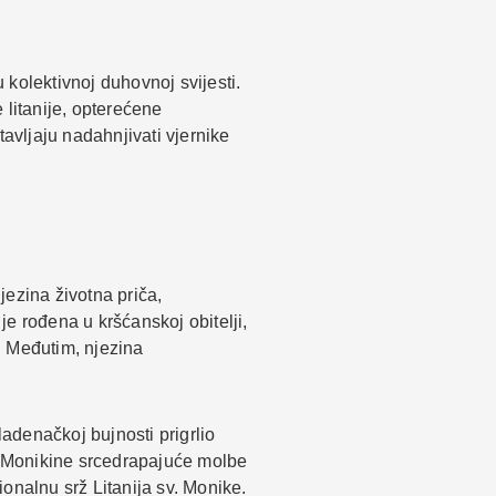
 kolektivnoj duhovnoj svijesti.
e litanije, opterećene
vljaju nadahnjivati vjernike
jezina životna priča,
je rođena u kršćanskoj obitelji,
. Međutim, njezina
adenačkoj bujnosti prigrlio
e. Monikine srcedrapajuće molbe
onalnu srž Litanija sv. Monike.