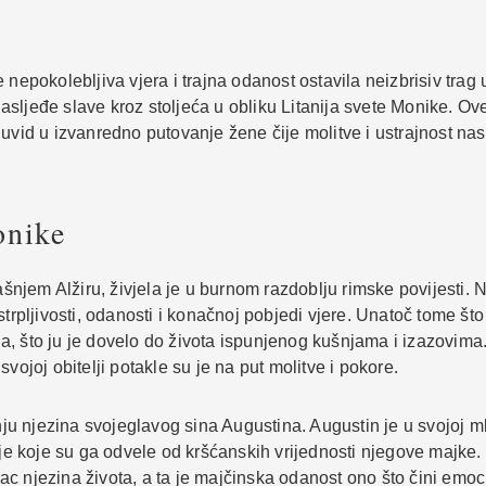
nepokolebljiva vjera i trajna odanost ostavila neizbrisiv trag u
 nasljeđe slave kroz stoljeća u obliku Litanija svete Monike. Ov
d u izvanredno putovanje žene čije molitve i ustrajnost nasta
onike
jem Alžiru, živjela je u burnom razdoblju rimske povijesti. N
trpljivosti, odanosti i konačnoj pobjedi vjere. Unatoč tome što 
a, što ju je dovelo do života ispunjenog kušnjama i izazovima
vojoj obitelji potakle su je na put molitve i pokore.
u njezina svojeglavog sina Augustina. Augustin je u svojoj ml
dije koje su ga odvele od kršćanskih vrijednosti njegove majk
c njezina života, a ta je majčinska odanost ono što čini emoci