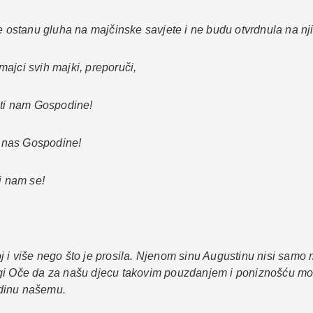
ne ostanu gluha na majčinske savjete i ne budu otvrdnula na nj
ajci svih majki, preporuči,
osti nam Gospodine!
ši nas Gospodine!
j nam se!
 i više nego što je prosila. Njenom sinu Augustinu nisi samo 
agi Oče da za našu djecu takovim pouzdanjem i poniznošću mol
odinu našemu.