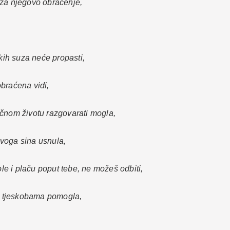
 za njegovo obraćenje,
ikih suza neće propasti,
braćena vidi,
ečnom životu razgovarati mogla,
svoga sina usnula,
e i plaču poput tebe, ne možeš odbiti,
m tjeskobama pomogla,