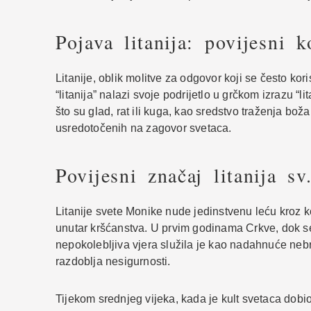
Pojava litanija: povijesni k
Litanije, oblik molitve za odgovor koji se često kor
“litanija” nalazi svoje podrijetlo u grčkom izrazu “li
što su glad, rat ili kuga, kao sredstvo traženja bož
usredotočenih na zagovor svetaca.
Povijesni značaj litanija s
Litanije svete Monike nude jedinstvenu leću kroz 
unutar kršćanstva. U prvim godinama Crkve, dok se
nepokolebljiva vjera služila je kao nadahnuće neb
razdoblja nesigurnosti.
Tijekom srednjeg vijeka, kada je kult svetaca dobio