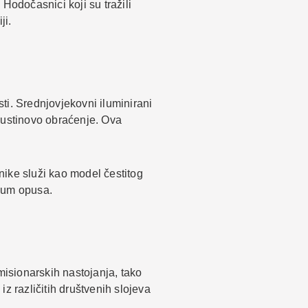
Hodočasnici koji su tražili
ji.
sti. Srednjovjekovni iluminirani
ugustinovo obraćenje. Ova
nike služi kao model čestitog
gnum opusa.
misionarskih nastojanja, tako
iz različitih društvenih slojeva