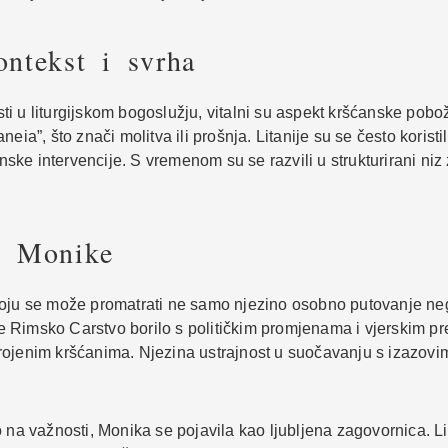
ontekst i svrha
isti u liturgijskom bogoslužju, vitalni su aspekt kršćanske pob
taneia”, što znači molitva ili prošnja. Litanije su se često kori
anske intervencije. S vremenom su se razvili u strukturirani niz
v. Monike
koju se može promatrati ne samo njezino osobno putovanje ne
 Rimsko Carstvo borilo s političkim promjenama i vjerskim pr
rojenim kršćanima. Njezina ustrajnost u suočavanju s izazovi
 na važnosti, Monika se pojavila kao ljubljena zagovornica. Lit