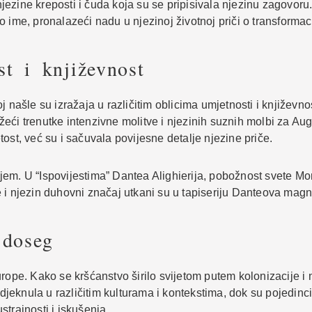
zine kreposti i čuda koja su se pripisivala njezinu zagovoru. 
 ime, pronalazeći nadu u njezinoj životnoj priči o transformaci
st i književnost
 našle su izražaja u različitim oblicima umjetnosti i književno
lježeći trenutke intenzivne molitve i njezinih suznih molbi za A
ost, već su i sačuvala povijesne detalje njezine priče.
jem. U “Ispovijestima” Dantea Alighierija, pobožnost svete Mo
e i njezin duhovni značaj utkani su u tapiseriju Danteova ma
 doseg
rope. Kako se kršćanstvo širilo svijetom putem kolonizacije i 
odjeknula u različitim kulturama i kontekstima, dok su pojedinci 
trajnosti i iskušenja.