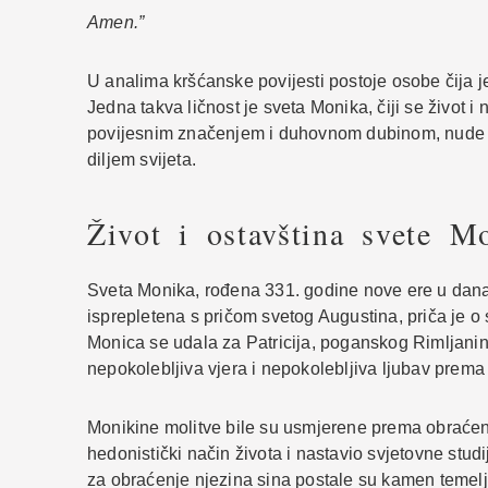
Amen.”
U analima kršćanske povijesti postoje osobe čija je 
Jedna takva ličnost je sveta Monika, čiji se život i
povijesnim značenjem i duhovnom dubinom, nude uvi
diljem svijeta.
Život i ostavština svete M
Sveta Monika, rođena 331. godine nove ere u današn
isprepletena s pričom svetog Augustina, priča je o s
Monica se udala za Patricija, poganskog Rimljanin
nepokolebljiva vjera i nepokolebljiva ljubav prema s
Monikine molitve bile su usmjerene prema obraćenj
hedonistički način života i nastavio svjetovne stu
za obraćenje njezina sina postale su kamen temelja