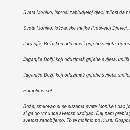
Sveta Moniko, isprosi zabludjeloj djeci milost da 
Sveta Moniko, kršćanske majke Presvetoj Djevici, m
Jaganjče Božji koji oduzimaš grijehe svijeta, opr
Jaganjče Božji koji oduzimaš grijehe svijeta, usli
Jaganjče Božji koji oduzimaš grijehe svijeta, smilu
Pomolimo se!
Bože, smilovao si se suzama svete Monike i dao joj
si ga do vrhunca svetosti uzdigao. Daj nam prebl
svetost zadobijemo. To te molimo po Kristu Gosp