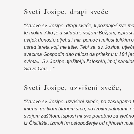
Sveti Josipe, dragi sveče
“Zdravo sv. Josipe, dragi sveče, ti poznaješ sve moj
te molim. Ako je u skladu s voljom Božjom, isprosi
uvijek donosio utjehu i mir, pomoć i milost tolikim
usred tereta koji me tište. Tebi se, sv. Josipe, utj
svecima Gospodin dao milost da priteknu u 184 jed
svima». Sv. Josipe, tješitelju žalosnih, imaj samil
Slava Ocu… “
Sveti Josipe, uzvišeni sveče,
“Zdravo sv. Josipe, uzvišeni sveče, po zaslugama t
imenu, po tvom blagom srcu, po tvojim patnjama i su
svojom zaštitom, isprosi mi sve potrebno za vječn
iz Čistilišta, izmoli im oslobođenje od njihovih m