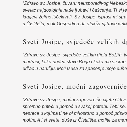
“Zdravo sv. Josipe, čuvaru neusporedivog Nebeskog
svetac najdostojniji naše ljubavi i čašćenja. Ti si j
kraljevi željno iščekivali. Sv. Josipe, isprosi mi 
u Čistilištu, moli Gospodina da olakša njihove ve
Sveti Josipe, svjedoče velikih d
“Zdravo sv. Josipe, svjedoče velikih djela Božjih, 
mudraci, kako anđeli slave Boga i kako mu se kao Sp
držao u naručju. Moli Isusa za spasenje moje duše
Sveti Josipe, moćni zagovorniče
“Zdravo sv. Josipe, moćni zagovorniče cijele Crkve, 
spremno priteći u pomoć u svakoj potrebi. Tebi se, d
nesreće u kojima ti ne bi milosrdno u pomoć priskoč
molim. A i vi svete, duše iz Čistilišta, molite za m