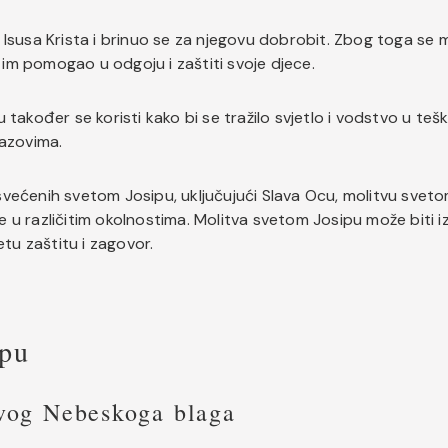
lj Isusa Krista i brinuo se za njegovu dobrobit. Zbog toga se
i im pomogao u odgoju i zaštiti svoje djece.
također se koristi kako bi se tražilo svjetlo i vodstvo u tešk
zazovima.
većenih svetom Josipu, uključujući Slava Ocu, molitvu sveto
 se u različitim okolnostima. Molitva svetom Josipu može biti 
etu zaštitu i zagovor.
ipu
ivog Nebeskoga blaga