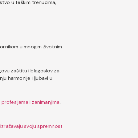
stvo u teškim trenucima,
vornikom u mnogim životnim
egovu zaštitu i blagoslov za
ju harmonije i ljubavi u
im profesijama i zanimanjima
.
 izražavaju svoju spremnost