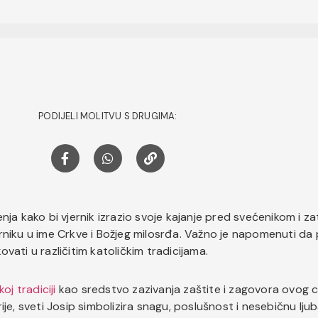
PODIJELI MOLITVU S DRUGIMA:
ja kako bi vjernik izrazio svoje kajanje pred svećenikom i za
niku u ime Crkve i Božjeg milosrđa. Važno je napomenuti da po
kovati u različitim katoličkim tradicijama.
oj tradiciji
kao sredstvo zazivanja zaštite i zagovora ovog c
e, sveti Josip simbolizira snagu, poslušnost i nesebičnu ljuba