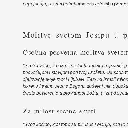
ma priskoči mi u pomoć
neprijatelja, u svim potreba
Molitve svetom Josipu u 
Osobna posvetna molitva sveto
“Sveti Josipe, ti brižni i sretni hranitelju najsveti
posvećujem i stavljam pod tvoju zaštitu. Od sada t
djelovanje tvoje moći i ljubavi. Zato mi izmoli milo
iskrenu i trajnu vezu s Bogom, duševni mir, duboku
čvrsto povjerenje u providnost Božju, a iznad sv
Za milost sretne smrti
“Sveti Josipe, kraj tebe su bili Isus i Marija, kad j