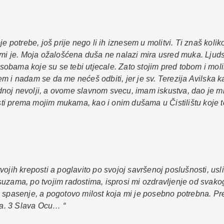
e potrebe, još prije nego li ih iznesem u molitvi. Ti znaš kolik
 mi je. Moja ožalošćena duša ne nalazi mira usred muka. Ljuds
 osobama koje su se tebi utjecale. Zato stojim pred tobom i mol
ečem i nadam se da me nećeš odbiti, jer je sv. Terezija Avilska 
noj nevolji, a ovome slavnom svecu, imam iskustva, dao je mi
osti prema mojim mukama, kao i onim dušama u Čistilištu koje t
vojih kreposti a poglavito po svojoj savršenoj poslušnosti, u
zama, po tvojim radostima, isprosi mi ozdravljenje od svakoga 
o spasenje, a pogotovo milost koja mi je posebno potrebna. P
uka. 3 Slava Ocu… “