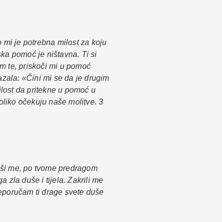
o mi je potrebna milost za koju
ka pomoć je ništavna. Ti si
im te, priskoči mi u pomoć
kazala: «Čini mi se da je drugim
lost da pritekne u pomoć u
oliko očekuju naše molitve. 3
sliši me, po tvome predragom
zla duše i tijela. Zakrili me
reporučam ti drage svete duše