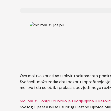
Ova molitva koristi se u okviru sakramenta pomiren
Svećenik može zatim dati pokoru i oproštenje vjer
molitve i da se oblik i praksa ispovijedi mogu razli
Molitva sv Josipu duboko je ukorijenjena u katoličk
Svetog Djeteta Isusa i suprug Blažene Djevice Marij