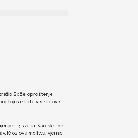
tražio Božje oproštenje.
stoji različite verzije ove
ijenjenog sveca. Kao skrbnik
v. Kroz ovu molitvu, vjernici