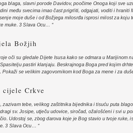
a blaga, slavni porode Davidov, poočime Onoga koji sve uzdrž
edini među svecima imao čast prigrliti, odgajati, voditi i hraniti
spasenje moje duše i od Božjega milosrđa isprosi milost za koju
like muke. 3 Slava Ocu… “
jela Božjih
tvoje oči su gledale Dijete Isusa kako se odmara u Marijinom n
asitelju pastiri klanjaju. Beskrajnoga Boga pred kojim drhte s
. Pokaži se velikim zagovornikom kod Boga za mene i za duše 
 cijele Crkve
zazivam tebe, velikog zaštitnika bijednika i tisuću puta blagos
ragi sv. Josipe, utječu udovice, siročad, ožalošćeni i svi u po
io. Udostoj se, zbog darova koje je Bog stavio u tvoje ruke, isp
ene. 3 Slava Ocu… “