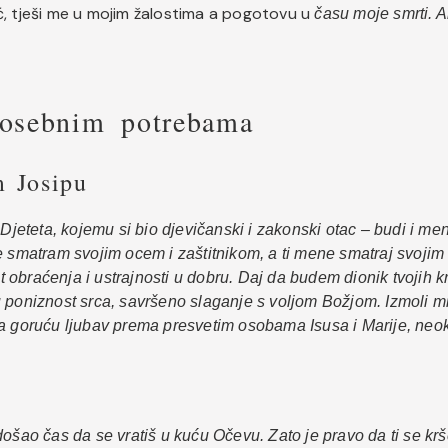
, tješi me u mojim žalostima a pogotovu u
času moje smrti. 
posebnim potrebama
m Josipu
jeg Djeteta, kojemu si bio djevičanski i zakonski otac – budi i m
e smatram svojim ocem i zaštitnikom, a ti mene smatraj svojim 
st obraćenja i ustrajnosti u dobru. Daj da budem dionik tvojih 
 poniznost srca, savršeno slaganje s voljom Božjom. Izmoli mi
ega goruću ljubav prema presvetim osobama Isusa i Marije, ne
e došao čas da se vratiš u kuću Očevu. Zato je pravo da ti se kr