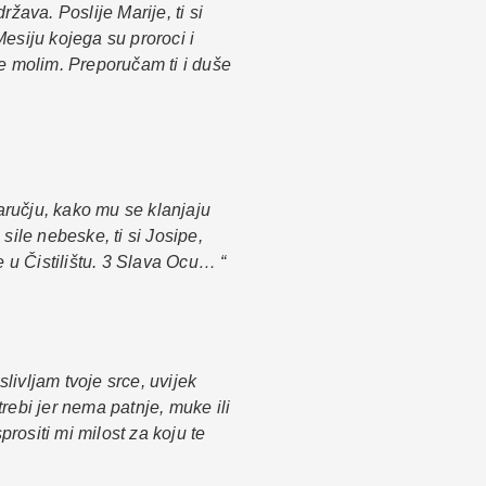
ava. Poslije Marije, ti si
 Mesiju kojega su proroci i
 te molim. Preporučam ti i duše
aručju, kako mu se klanjaju
ile nebeske, ti si Josipe,
u Čistilištu. 3 Slava Ocu… “
livljam tvoje srce, uvijek
trebi jer nema patnje, muke ili
rositi mi milost za koju te