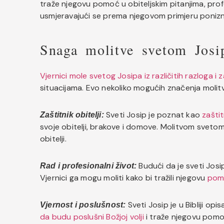
traže njegovu pomoć u obiteljskim pitanjima, prof
usmjeravajući se prema njegovom primjeru poniznos
Snaga molitve svetom Josi
Vjernici mole svetog Josipa iz različitih razloga i 
situacijama. Evo nekoliko mogućih značenja molit
Sveti Josip je poznat kao
zaštit
Zaštitnik obitelji:
svoje obitelji, brakove i domove. Molitvom svetom 
obitelji.
Budući da je sveti Josi
Rad i profesionalni život:
Vjernici ga mogu moliti kako bi tražili njegovu
pomo
Sveti Josip je u Bibliji opi
Vjernost i poslušnost:
da budu poslušni Božjoj volji
i traže njegovu pomo