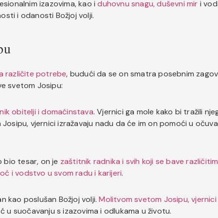
esionalnim izazovima, kao i
duhovnu snagu, duševni mir
i vod
ti i odanosti Božjoj volji.
pu
za različite potrebe
, budući da se on smatra posebnim zago
ve svetom Josipu:
nik obitelji i domaćinstava
. Vjernici ga mole kako bi tražili nj
Josipu, vjernici izražavaju nadu da će im on pomoći u očuvan
p bio tesar, on je
zaštitnik radnika i svih koji se bave različit
ć i vodstvo u svom radu i karijeri
.
san kao poslušan Božjoj volji.
Molitvom svetom Josipu, vjernici
ć u suočavanju s izazovima i odlukama u životu.