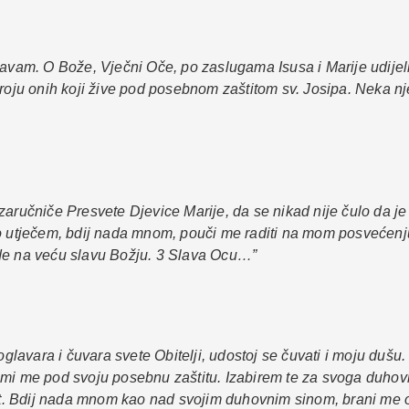
ravam. O Bože, Vječni Oče, po zaslugama Isusa i Marije udijeli
broju onih koji žive pod posebnom zaštitom sv. Josipa. Neka n
i zaručniče Presvete Djevice Marije, da se nikad nije čulo da je 
no utječem, bdij nada mnom, pouči me raditi na mom posvećenj
ude na veću slavu Božju. 3 Slava Ocu…”
oglavara i čuvara svete Obitelji, udostoj se čuvati i moju dušu
mi me pod svoju posebnu zaštitu. Izabirem te za svoga duhovno
rt. Bdij nada mnom kao nad svojim duhovnim sinom, brani me od 