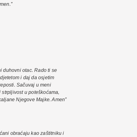
Amen.”
eni duhovni otac. Rado ti se
djetetom i daj da osjetim
kreposti. Sačuvaj u meni
 strpljivost u poteškoćama,
okaljane Njegove Majke. Amen”
šćani obraćaju kao zaštitniku i