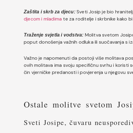
Sveti Josip je bio hranite
Zaštita i skrb za djecu:
djecom i mladima
te za roditelje i skrbnike kako b
Molitva svetom Josipu 
Traženje svjetla i vodstva:
poput donošenja važnih odluka ili suočavanja s i
Važno je napomenuti da postoji više molitava pos
ovih molitava ima svoju specifičnu svrhu i koristi
čin vjerničke predanosti i povjerenja u njegovu sv
Ostale molitve svetom Jos
Sveti Josipe, čuvaru neuspored