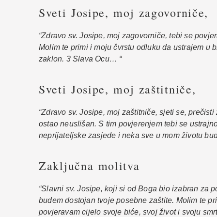
Sveti Josipe, moj zagovorniče,
“Zdravo sv. Josipe, moj zagovorniče, tebi se povje
Molim te primi i moju čvrstu odluku da ustrajem u 
zaklon. 3 Slava Ocu… “
Sveti Josipe, moj zaštitniče,
“Zdravo sv. Josipe, moj zaštitniče, sjeti se, prečist
ostao neuslišan. S tim povjerenjem tebi se ustraj
neprijateljske zasjede i neka sve u mom životu b
Zaključna molitva
“Slavni sv. Josipe, koji si od Boga bio izabran za p
budem dostojan tvoje posebne zaštite. Molim te pri
povjeravam cijelo svoje biće, svoj život i svoju sm