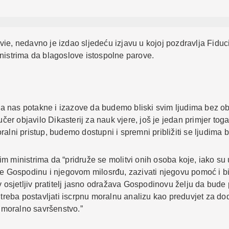
ie, nedavno je izdao sljedeću izjavu u kojoj pozdravlja Fiduc
nistrima da blagoslove istospolne parove.
a nas potakne i izazove da budemo bliski svim ljudima bez o
učer objavilo Dikasterij za nauk vjere, još je jedan primjer tog
alni pristup, budemo dostupni i spremni približiti se ljudima b
 ministrima da “pridruže se molitvi onih osoba koje, iako su u
 se Gospodinu i njegovom milosrđu, zazivati njegovu pomoć i b
v osjetljiv pratitelj jasno odražava Gospodinovu želju da bude
treba postavljati iscrpnu moralnu analizu kao preduvjet za dodje
o moralno savršenstvo.”