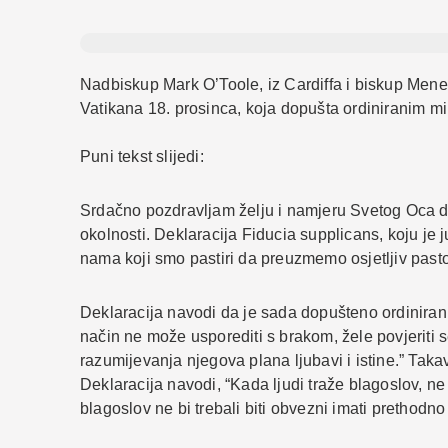
Nadbiskup Mark O’Toole, iz Cardiffa i biskup Menev
Vatikana 18. prosinca, koja dopušta ordiniranim mi
Puni tekst slijedi:
Srdačno pozdravljam želju i namjeru Svetog Oca d
okolnosti. Deklaracija Fiducia supplicans, koju je j
nama koji smo pastiri da preuzmemo osjetljiv pastor
Deklaracija navodi da je sada dopušteno ordiniranim
način ne može usporediti s brakom, žele povjeriti
razumijevanja njegova plana ljubavi i istine.” Taka
Deklaracija navodi, “Kada ljudi traže blagoslov, ne 
blagoslov ne bi trebali biti obvezni imati prethodn