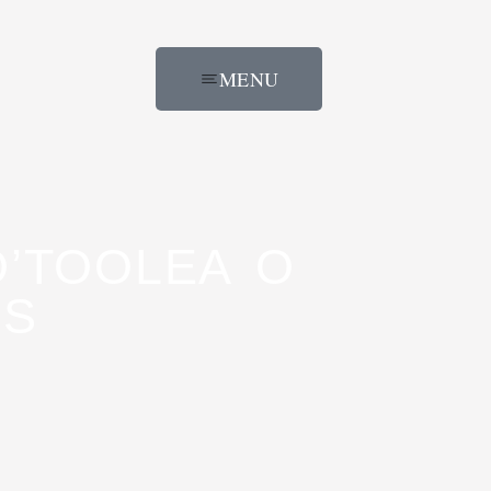
MENU
O’TOOLEA O
NS