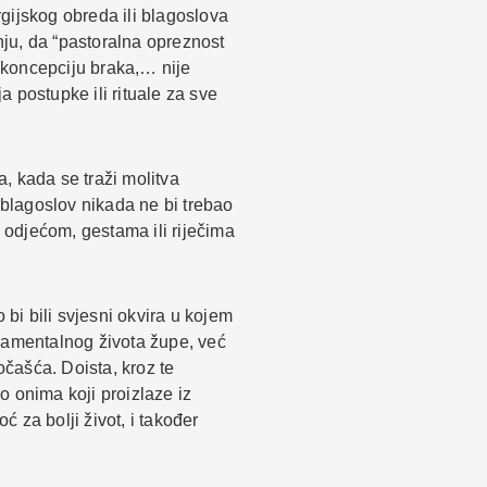
rgijskog obreda ili blagoslova
nju, da “pastoralna opreznost
u koncepciju braka,… nije
a postupke ili rituale za sve
a, kada se traži molitva
 blagoslov nikada ne bi trebao
m odjećom, gestama ili riječima
 bi bili svjesni okvira u kojem
sakramentalnog života župe, već
očašća. Doista, kroz te
no onima koji proizlaze iz
ć za bolji život, i također