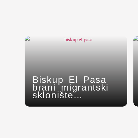
Biskup El Pasa
brani migrantski
sklonište
napadnuto od