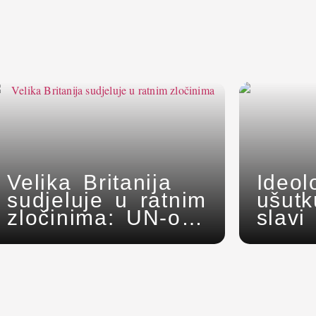
Velika Britanija
Ideol
sudjeluje u ratnim
ušutk
zločinima: UN-ovi
slavi
stručnjaci
preds