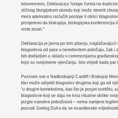
Istovremeno, Deklaracija “ostaje čvrsta na tradicion
sličnog liturgijskom obredu koji može stvoriti zbun
mora adekvatno razlučiti postoje li oblici blagoslo
primjereno da biskupija, biskupijska konferencija il
vrste stvari.”
Deklaracija je jasna po tom pitanju, naglašavajući d
blagoslova od para u neredovitom položaju, čak i ak
biti dodijeljen u skladu s ceremonijama građanskog 
koje su svojstvene vjenčanju. Isto vrijedi kada par 
Pozivam sve u Nadbiskupiji Cardiff i Biskupiji Mene
kler može udijeliti blagoslov drugima koji ga od njih
“u drugim kontekstima, kao što je posjet svetištu, 
blagoslove koji se daju ne kroz ritualne oblike svoj
jezgre narodne pobožnosti – nema namjere legitimizir
pozvati Svetog Duha da se evanđeoske vrijednosti