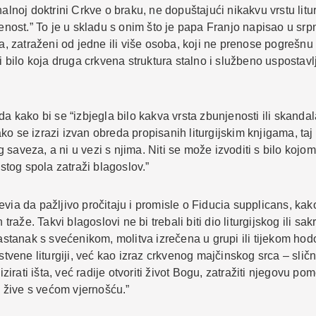
alnoj doktrini Crkve o braku, ne dopuštajući nikakvu vrstu litu
jenost.” To je u skladu s onim što je papa Franjo napisao u srp
va, zatraženi od jedne ili više osoba, koji ne prenose pogrešn
i bilo koja druga crkvena struktura stalno i službeno uspostavlj
a kako bi se “izbjegla bilo kakva vrsta zbunjenosti ili skandal
o se izrazi izvan obreda propisanih liturgijskim knjigama, taj
saveza, a ni u vezi s njima. Niti se može izvoditi s bilo kojo
istog spola zatraži blagoslov.”
via da pažljivo pročitaju i promisle o Fiducia supplicans, kako
 traže. Takvi blagoslovi ne bi trebali biti dio liturgijskog ili 
sastanak s svećenikom, molitva izrečena u grupi ili tijekom hod
stvene liturgiji, već kao izraz crkvenog majčinskog srca – slič
ati išta, već radije otvoriti život Bogu, zatražiti njegovu pomo
 žive s većom vjernošću.”