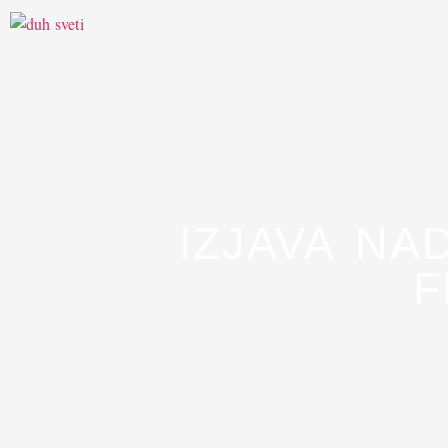
IZJAVA NA
F