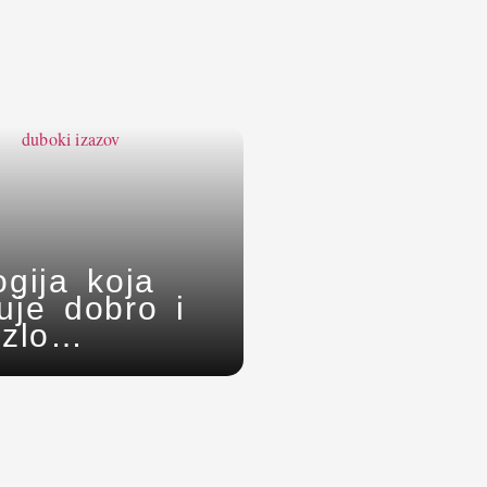
ogija koja
uje dobro i
 zlo
tavlja