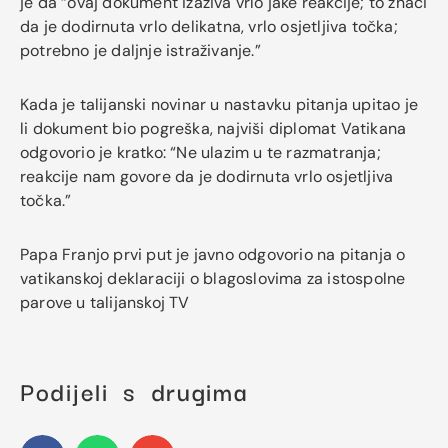
je da “ovaj dokument izaziva vrlo jake reakcije; to znači
da je dodirnuta vrlo delikatna, vrlo osjetljiva točka;
potrebno je daljnje istraživanje.”
Kada je talijanski novinar u nastavku pitanja upitao je
li dokument bio pogreška, najviši diplomat Vatikana
odgovorio je kratko: “Ne ulazim u te razmatranja;
reakcije nam govore da je dodirnuta vrlo osjetljiva
točka.”
Papa Franjo prvi put je javno odgovorio na pitanja o
vatikanskoj deklaraciji o blagoslovima za istospolne
parove u talijanskoj TV
Podijeli s drugima