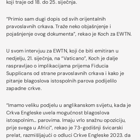
koji traje od 18. do 25. siječnja.
“Primio sam dugi dopis od svih orijentalnih
pravoslavnih crkava. Traže neko objašnjenje i
pojašnjenje ovog dokumenta”, rekao je Koch za EWTN.
U svom intervjuu za EWTN, koji će biti emitiran u
nedjelju, 21. siječnja, na “Vaticano”, Koch je dalje
raspravljao o implikacijama prijema Fiducia
Supplicans od strane pravoslavnih crkava i kako je
pitanje blagoslova istospolnih parova podijelilo
zapadne crkve.
“Imamo veliku podjelu u anglikanskom svijetu, kada je
Crkva Engleske uvela mogućnost blagoslova
istospolnim… parovima. Imaju vrlo snažnu opoziciju,
prije svega u Africi”, rekao je 73-godišnji švicarski
prelat, razmišljajući o odluci Crkve Engleske 2023. da